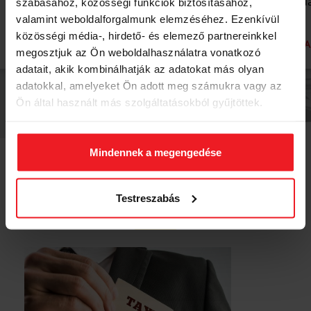
operate according to a uniform
any da
szabásához, közösségi funkciók biztosításához,
tariff, so Főtaxi also applies the fare
valamint weboldalforgalmunk elemzéséhez. Ezenkívül
according to the legal regulations in
közösségi média-, hirdető- és elemező partnereinkkel
READ MORE
CALL A
force at any given time.
megosztjuk az Ön weboldalhasználatra vonatkozó
adatait, akik kombinálhatják az adatokat más olyan
adatokkal, amelyeket Ön adott meg számukra vagy az
Ön által használt más szolgáltatásokból gyűjtöttek.
Mindennek a megengedése
BE OUR BUSINESS PARTNER!
Testreszabás