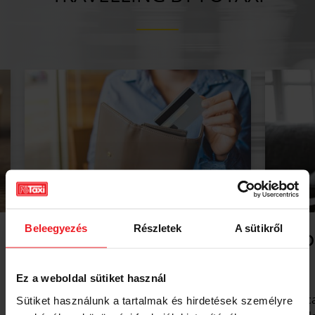
Beleegyezés
Részletek
A sütikről
OUR PRICES
ORDE
Ez a weboldal sütiket használ
All taxi companies on the market
You c
Sütiket használunk a tartalmak és hirdetések személyre