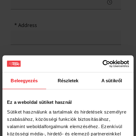
Address
Payment method
Beleegyezés
Részletek
A sütikről
Car model
Ez a weboldal sütiket használ
Sütiket használunk a tartalmak és hirdetések személyre
szabásához, közösségi funkciók biztosításához,
valamint weboldalforgalmunk elemzéséhez. Ezenkívül
Driver's language skills
közösségi média-, hirdető- és elemező partnereinkkel