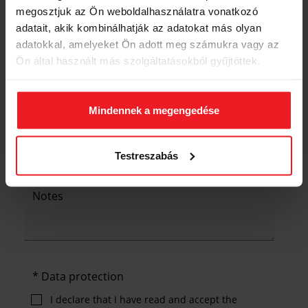
megosztjuk az Ön weboldalhasználatra vonatkozó
adatait, akik kombinálhatják az adatokat más olyan
adatokkal, amelyeket Ön adott meg számukra vagy az
Ön által használt más szolgáltatásokból gyűjtöttek.
I want a car with air-conditioning
Mindennek a megengedése
I want a pet-friendly car
Testreszabás
Notes
Data protection
I declare that I have read and accept the