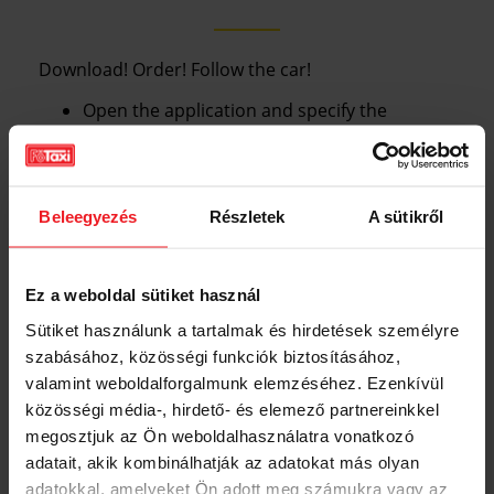
Download! Order! Follow the car!
Open the application and specify the
address where the taxi will go for you.
You can see which taxi received your order
and follow the map to see when the car
Beleegyezés
Részletek
A sütikről
arrives.
Enjoy your safe journey on the beautiful
roads of Budapest.
Ez a weboldal sütiket használ
Pay through the app or at our drivers.
Sütiket használunk a tartalmak és hirdetések személyre
szabásához, közösségi funkciók biztosításához,
Evaluate the driver at the end of the trip, this
valamint weboldalforgalmunk elemzéséhez. Ezenkívül
will help us to continuously improve our
közösségi média-, hirdető- és elemező partnereinkkel
service.
megosztjuk az Ön weboldalhasználatra vonatkozó
adatait, akik kombinálhatják az adatokat más olyan
adatokkal, amelyeket Ön adott meg számukra vagy az