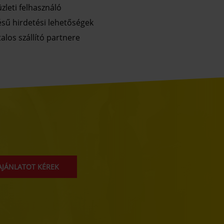
zleti felhasználó
ésű hirdetési lehetőségek
alos szállító partnere
AJÁNLATOT KÉREK