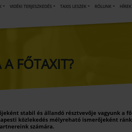
K
VIDÉKI TERJESZKEDÉS
TAXIS LESZEK
RÓLUNK
HÍREK
 A FŐTAXIT?
jeként stabil és állandó résztvevője vagyunk a f
udapesti közlekedés mélyreható ismerőjeként ránk 
partnereink számára.