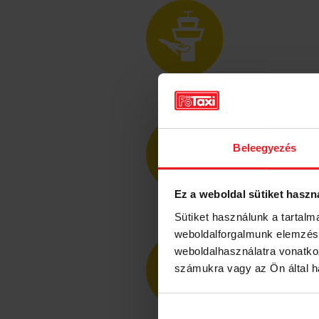
Beleegyezés
Ez a weboldal sütiket haszn
Sütiket használunk a tartal
weboldalforgalmunk elemzésé
weboldalhasználatra vonatko
számukra vagy az Ön által ha