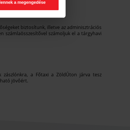
dennek a megengedése
őségeket biztosítunk, illetve az adminisztrációs
 számlaösszesítővel számoljuk el a tárgyhavi
 zászlónkra, a Főtaxi a ZöldÚton járva tesz
ható jövőért.