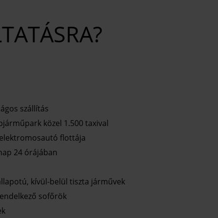
LTATÁSRA?
ágos szállítás
pjárműpark közel 1.500 taxival
elektromosautó flottája
 nap 24 órájában
lapotú, kívül-belül tiszta járművek
rendelkező sofőrök
ek