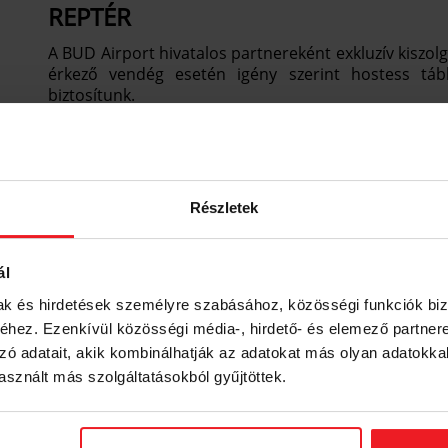
REPTÉR
A BUD Airport hivatalos partnereként exkluzív kiszolg
érkező vendég esetén igény szerint hostess táblá
biztosítunk.
MUNKATÁRSAK
Részletek
Az autók kifogástalan állapota mellett a magas színv
rendelkező,
felkészült, tapasztalt
, idegen nyelvet be
garantálják.
ál
mak és hirdetések személyre szabásához, közösségi funkciók biz
hez. Ezenkívül közösségi média-, hirdető- és elemező partner
RENDEZVÉNYEK
zó adatait, akik kombinálhatják az adatokat más olyan adatokka
sznált más szolgáltatásokból gyűjtöttek.
Kihelyezett diszpécserrel, gyors és megbízható kisz
szállításával segítjük Partnereinket a sikeres rendez