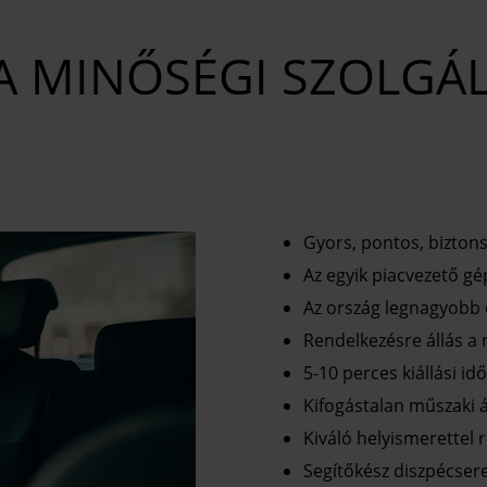
 A MINŐSÉGI SZOLGÁ
Gyors, pontos, biztons
Az egyik piacvezető gé
Az ország legnagyobb 
Rendelkezésre állás a
5-10 perces kiállási idő
Kifogástalan műszaki ál
Kiváló helyismerettel 
Segítőkész diszpécser