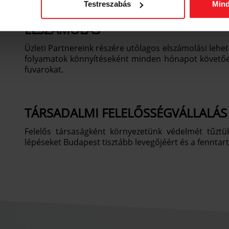
Testreszabás
Min
ELSZÁMOLÁS
Üzleti Partnereink részére utólagos elszámolási lehet
folyamatok könnyítéseként minden hónapot követően
fuvarokat.
TÁRSADALMI FELELŐSSÉGVÁLLALÁS
Felelős társaságként környezetünk védelmét tűztük
lépéseket Budapest tisztább levegőjéért és a fenntart