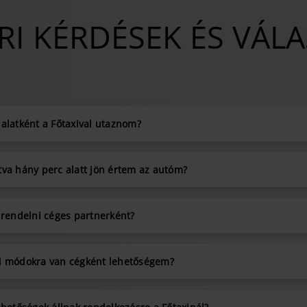
I KÉRDÉSEK ÉS VÁL
alatként a Főtaxival utaznom?
tva hány perc alatt jön értem az autóm?
 rendelni céges partnerként?
i módokra van cégként lehetőségem?