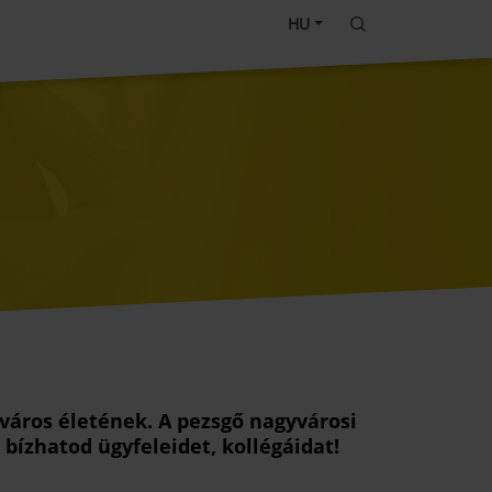
HU
őváros életének. A pezsgő nagyvárosi
bízhatod ügyfeleidet, kollégáidat!