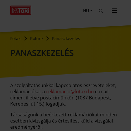
HU
Főtaxi
Rólunk
Panaszkezelés
PANASZKEZELÉS
A szolgáltatásunkkal kapcsolatos észrevételeket,
reklamációkat a
reklamacio@fotaxi.hu
e-mail
címen, illetve postacímünkön (1087 Budapest,
Kerepesi út 15.) fogadjuk.
Társaságunk a beérkezett reklamációkat minden
esetben kivizsgálja és értesítést küld a vizsgálat
eredményéről.