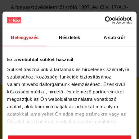
A fogyasztóvédelemről szóló 1997. évi CLV. 17/A. §-
ában foglalt kötelezettség alapján tájékoztatjuk
kedves ügyfeleinket, hogy fogyasztói jogvita
esetén a fogyasztó a lakóhelye, vagy tartózkodási
helye szerint illetékes békéltető testülethez
Beleegyezés
Részletek
A sütikről
fordulhat.
Ez a weboldal sütiket használ
TOVÁBBI INFORMÁCIÓ
Sütiket használunk a tartalmak és hirdetések személyre
szabásához, közösségi funkciók biztosításához,
valamint weboldalforgalmunk elemzéséhez. Ezenkívül
közösségi média-, hirdető- és elemező partnereinkkel
megosztjuk az Ön weboldalhasználatra vonatkozó
UTASOKNAK
adatait, akik kombinálhatják az adatokat más olyan
adatokkal, amelyeket Ön adott meg számukra vagy az
CÉGEKNEK
Ön által használt más szolgáltatásokból gyűjtöttek.