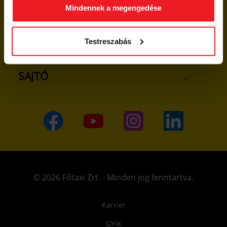
SOFŐR LESZEK
Mindennek a megengedése
INFORMÁCIÓ
Testreszabás
SAJTÓ
© 2026 Főtaxi Zrt. - Minden jog fenntartva.
Karrier
GYIK