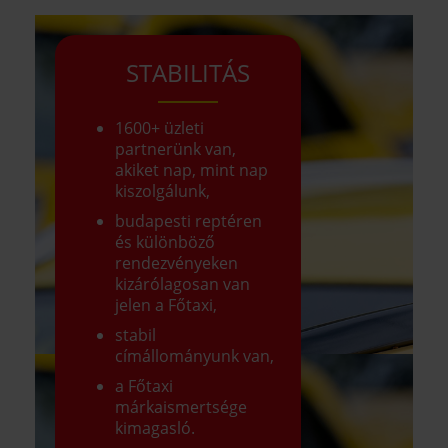
STABILITÁS
1600+ üzleti
partnerünk van,
akiket nap, mint nap
kiszolgálunk,
budapesti reptéren
és különböző
rendezvényeken
kizárólagosan van
jelen a Főtaxi,
stabil
címállományunk van,
a Főtaxi
márkaismertsége
kimagasló.