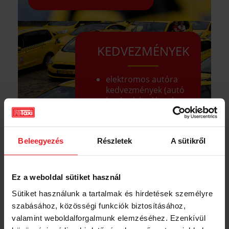
KEDVEZMÉNYEK
elektromos autóra
kedvezmények (autó
korának korlátozása
nélkül),
Shell üzemanyag
kedvezmények,
Beleegyezés
Részletek
A sütikről
kedvezményes
autótöltést
biztosítunk az
Ez a weboldal sütiket használ
elektromos taxik
Sütiket használunk a tartalmak és hirdetések személyre
számára,
szabásához, közösségi funkciók biztosításához,
mentorprogram és
valamint weboldalforgalmunk elemzéséhez. Ezenkívül
folyamatos