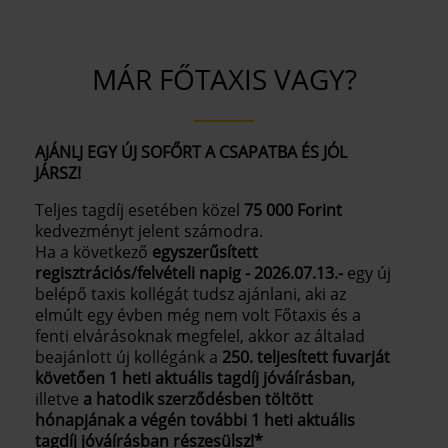
MÁR FŐTAXIS VAGY?
AJÁNLJ EGY ÚJ SOFŐRT A CSAPATBA ÉS JÓL
JÁRSZ!
Teljes tagdíj esetében közel
75 000 Forint
kedvezményt jelent számodra.
Ha a következő
egyszerűsített
regisztrációs/felvételi napig -
2026.07.13.-
egy új
belépő taxis kollégát tudsz ajánlani, aki az
elmúlt egy évben még nem volt Főtaxis és a
fenti elvárásoknak megfelel, akkor az általad
beajánlott új kollégánk a
250. teljesített fuvarját
követően 1 heti aktuális tagdíj jóváírásban,
illetve
a hatodik szerződésben töltött
hónapjának a végén további 1 heti aktuális
tagdíj jóváírásban részesülsz!*