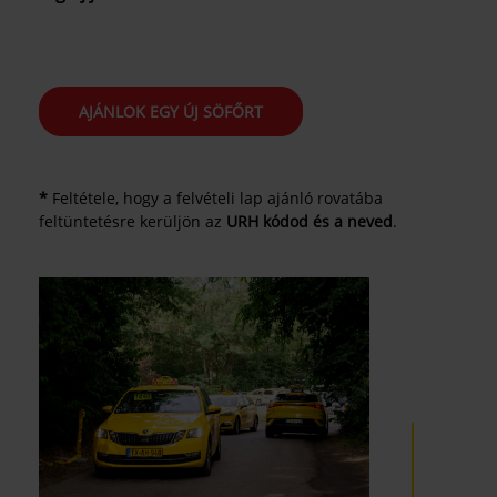
AJÁNLOK EGY ÚJ SÖFŐRT
*
Feltétele, hogy a felvételi lap ajánló rovatába
feltüntetésre kerüljön az
URH kódod és a
neved
.