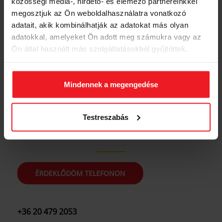
közösségi média-, hirdető- és elemező partnereinkkel
támogatás,
megosztjuk az Ön weboldalhasználatra vonatkozó
autóbérlési
adatait, akik kombinálhatják az adatokat más olyan
lehetőség.
adatokkal, amelyeket Ön adott meg számukra vagy az
Ön által használt más szolgáltatásokból gyűjtöttek.
FŐTAXIS LESZEK
Mindennek a megengedése
Testreszabás
KÉRDÉSED VAN?
ÉRDEKLŐDÖM TELEFONON
+36 20 479 2053