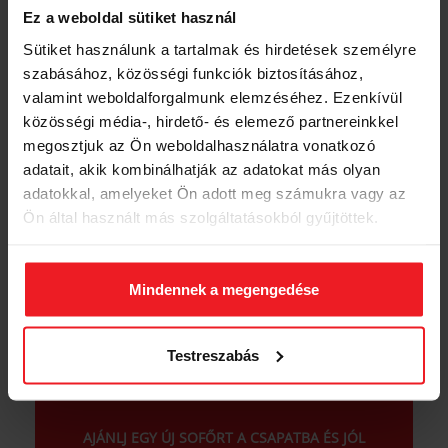
tartós vagy partnerek által biztosított)
Ez a weboldal sütiket használ
segítünk, ha autót bérelnél, hiszen listát
adunk a flottapartnereink telefonszámával.
Sütiket használunk a tartalmak és hirdetések személyre
szabásához, közösségi funkciók biztosításához,
Gyors, azonnali támogatott kezdési
lehetőség, egyszerű regisztrációval.
valamint weboldalforgalmunk elemzéséhez. Ezenkívül
közösségi média-, hirdető- és elemező partnereinkkel
Vidékről érkeznél? Segítünk, akár lakhatási
megosztjuk az Ön weboldalhasználatra vonatkozó
támogatással az első három hónapban
(partnerünk által felajánlott lehetőség).
adatait, akik kombinálhatják az adatokat más olyan
adatokkal, amelyeket Ön adott meg számukra vagy az
Partnerünk által támogatott kedvezményes
Ön által használt más szolgáltatásokból gyűjtöttek.
elektromos autó bérlet akár töltési
lehetőséggel.
KÉRDÉSED VAN? KERESD:
SZÉKELY ZSOLTOT +36 20
Mindennek a megengedése
479 2053
MÁR FŐTAXIS VAGY?
Testreszabás
AJÁNLJ EGY ÚJ SOFŐRT A CSAPATBA ÉS JÓL