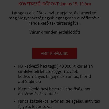
KÖVETKEZŐ IDŐPONT: Június 15. 10 óra
Látogass el a Főtaxi nyílt napjaira, és ismerkedj
meg Magyarország egyik legnagyobb autóflottával
rendelkező taxitársaságával.
Várunk minden érdeklődőt
!
AMIT KÍNÁLUNK:
FIX kedvező heti tagdíj 43 900 Ft korlátlan
címfelvételi lehetőséggel (további
kedvezményes tagdíj elektromos, hibrid
autósoknak)
Kiemelkedő havi bevételi lehetőség, heti
elszámolás és kiutalás.
Nincs százalékos levonás, delegálás, aktivitás
figyelő, lepontozás.