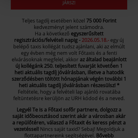
JÁRSZ!
Teljes tagdíj esetében közel
75 000 Forint
kedvezményt jelent számodra.
Ha a következő
egyszerűsített
regisztrációs/felvételi napig -
2026.05.18.-
egy új
belépő taxis kollégát tudsz ajánlani, aki az elmúlt
egy évben még nem volt Főtaxis és a fenti
elvárásoknak megfelel, akkor
az általad beajánlott
új kollégánk
250. teljesített fuvarját követően 1
heti aktuális tagdíj jóváírásban,
illetve a hatodik
szerződésben töltött hónapjának végén további 1
heti aktuális tagdíj jóváírásban részesülsz! *
Feltétele, hogy a felvételi lap ajánló rovatába
feltüntetésre kerüljön az URH kódod és a neved.
Legyél Te is a Főtaxi sofőr partnere, dolgozz a
saját időbeosztásod szerint akár a városban akár
a repülőtéren, válaszd a Főtaxit és keress pénzt a
vezetéssel!
Nincs saját taxid? Sebaj! Megoldjuk a
flottapartnereink segítségével.
Bővebb