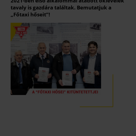
2021-ben első alkalommal átadott oklevelek
tavaly is gazdára találtak. Bemutatjuk a
„Főtaxi hőseit”!