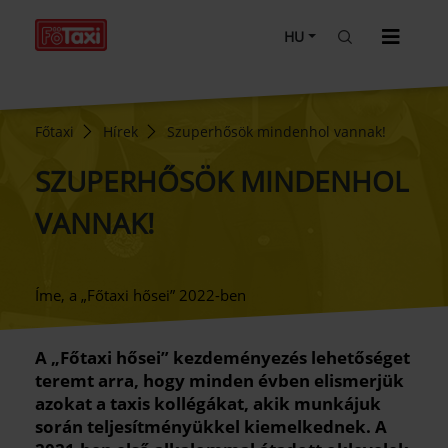
HU
Főtaxi
Hírek
Szuperhősök mindenhol vannak!
SZUPERHŐSÖK MINDENHOL
VANNAK!
Íme, a „Főtaxi hősei” 2022-ben
A „Főtaxi hősei” kezdeményezés lehetőséget
teremt arra, hogy minden évben elismerjük
azokat a taxis kollégákat, akik munkájuk
során teljesítményükkel kiemelkednek. A