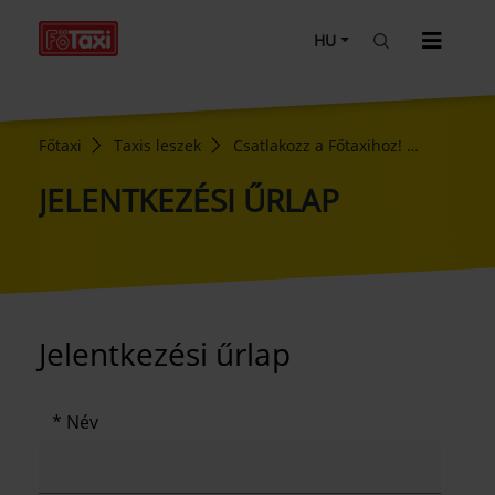
HU
Főtaxi
Taxis leszek
Csatlakozz a Főtaxihoz!
Jelentkezési űrlap
JELENTKEZÉSI ŰRLAP
Jelentkezési űrlap
Név