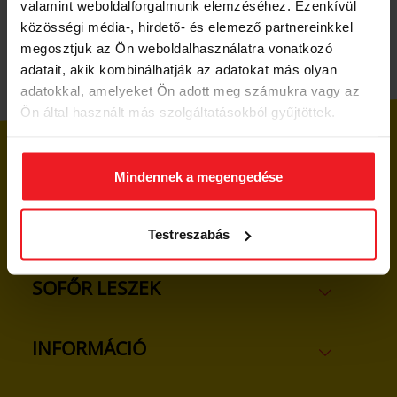
valamint weboldalforgalmunk elemzéséhez. Ezenkívül
közösségi média-, hirdető- és elemező partnereinkkel
megosztjuk az Ön weboldalhasználatra vonatkozó
adatait, akik kombinálhatják az adatokat más olyan
adatokkal, amelyeket Ön adott meg számukra vagy az
Ön által használt más szolgáltatásokból gyűjtöttek.
UTASOKNAK
Mindennek a megengedése
CÉGEKNEK
Testreszabás
SOFŐR LESZEK
INFORMÁCIÓ