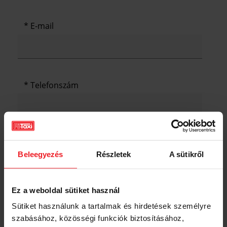
E-mail
Telefonszám
Adatvédelem
Beleegyezés
Részletek
A sütikről
Kijelentem, hogy megismertem és elfogadom a
Főtaxi Zrt. taxisoknak szóló
Adatkezelési
Tájékoztatóját
, egyben hozzájárulok ahhoz, hogy
Ez a weboldal sütiket használ
a Főtaxi Zrt. a megadott személyes adataimat az
Adatkezelési Tájékoztatóban foglaltaknak
Sütiket használunk a tartalmak és hirdetések személyre
megfelelően kezelje.
szabásához, közösségi funkciók biztosításához,