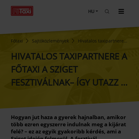
HU
Főtaxi
Sajtóközlemények
Hivatalos taxipartnere a
Főtaxi a Sziget Fesztiválnak– így utazz a Szigetre!
HIVATALOS TAXIPARTNERE A
FŐTAXI A SZIGET
FESZTIVÁLNAK– ÍGY UTAZZ A
SZIGETRE!
Hogyan jut haza a gyerek hajnalban, amikor
több ezren egyszerre indulnak meg a kijárat
felé? – ez az egyik gyakoribb kérdés, ami a
Sziget idején felmerül. A fesztivál