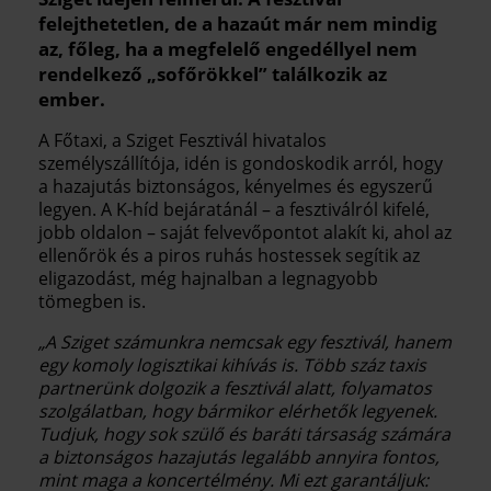
felejthetetlen, de a hazaút már nem mindig
az, főleg, ha a megfelelő engedéllyel nem
rendelkező „sofőrökkel” találkozik az
ember.
A Főtaxi, a Sziget Fesztivál hivatalos
személyszállítója, idén is gondoskodik arról, hogy
a hazajutás biztonságos, kényelmes és egyszerű
legyen. A K-híd bejáratánál – a fesztiválról kifelé,
jobb oldalon – saját felvevőpontot alakít ki, ahol az
ellenőrök és a piros ruhás hostessek segítik az
eligazodást, még hajnalban a legnagyobb
tömegben is.
„A Sziget számunkra nemcsak egy fesztivál, hanem
egy komoly logisztikai kihívás is. Több száz taxis
partnerünk dolgozik a fesztivál alatt, folyamatos
szolgálatban, hogy bármikor elérhetők legyenek.
Tudjuk, hogy sok szülő és baráti társaság számára
a biztonságos hazajutás legalább annyira fontos,
mint maga a koncertélmény. Mi ezt garantáljuk: